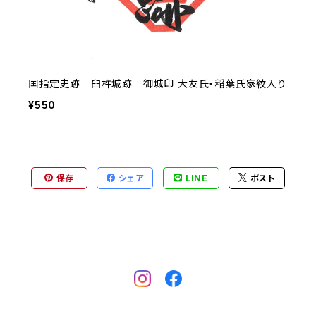
国指定史跡 臼杵城跡 御城印 大友氏・稲葉氏家紋入り
¥550
保存
シェア
LINE
ポスト