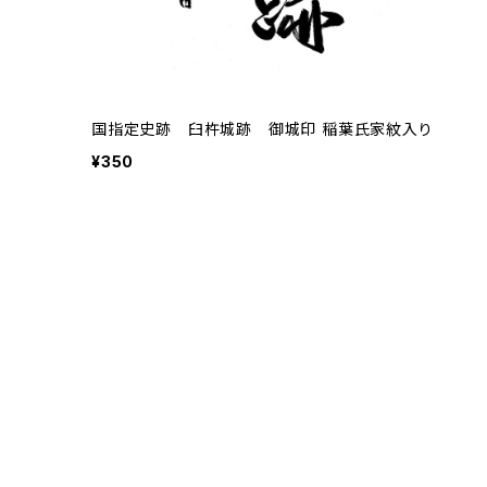
国指定史跡 臼杵城跡 御城印 稲葉氏家紋入り
¥350