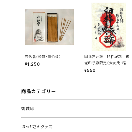
石仏香（橙箱・鴬伯梅）
国指定史跡 臼杵城跡 御
城印季節限定（大友氏・稲葉
¥1,250
氏家紋入り）
¥550
商品カテゴリー
御城印
ほっとさんグッズ