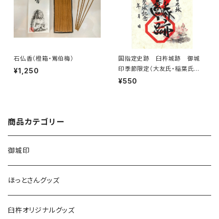
石仏香（橙箱・鴬伯梅）
国指定史跡 臼杵城跡 御城
印季節限定（大友氏・稲葉氏家
¥1,250
紋入り）
¥550
商品カテゴリー
御城印
ほっとさんグッズ
臼杵オリジナルグッズ