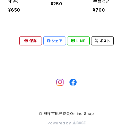
年香）
手ぬぐい
¥250
¥650
¥700
保存
シェア
LINE
ポスト
© 臼杵市観光協会Online Shop
Powered by