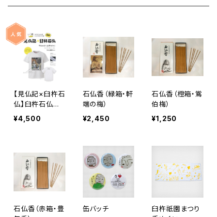
【見仏記×臼杵石
石仏香（緑箱・軒
石仏香（橙箱・鴬
仏】臼杵石仏描
端の梅）
伯梅）
き下ろしイラスト
¥4,500
¥2,450
¥1,250
レーション「Tシ
ャツ」
石仏香（赤箱・豊
缶バッチ
臼杵祇園まつり