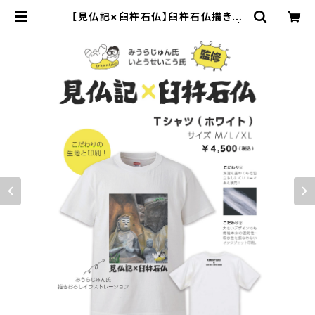
【見仏記×臼杵石仏】臼杵石仏描き下
ろしイラストレーション「Tシャツ」 |
臼杵市観光協会Online Shop