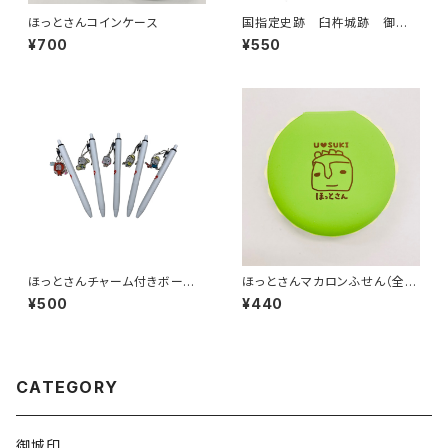
ほっとさんコインケース
国指定史跡 臼杵城跡 御城
印 大友氏・稲葉氏家紋入り
¥700
¥550
ほっとさんチャーム付きボール
ほっとさんマカロンふせん（全5
ペン
色）
¥500
¥440
CATEGORY
御城印