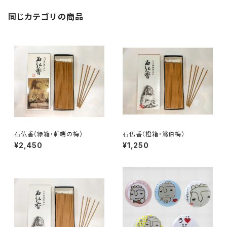
同じカテゴリの商品
石仏香（緑箱・軒端の梅）
石仏香（橙箱・鴬伯梅）
¥2,450
¥1,250