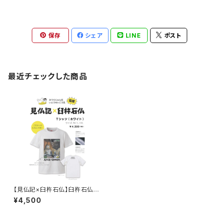
保存
シェア
LINE
ポスト
最近チェックした商品
【見仏記×臼杵石仏】臼杵石仏描
き下ろしイラストレーション「Tシ
¥4,500
ャツ」