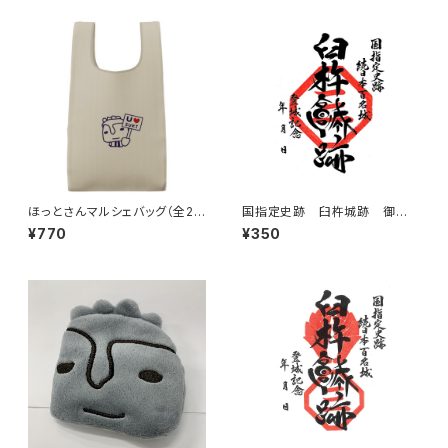
ほっとさんマルシェバッグ（全2
国指定史跡 臼杵城跡 御城
種）
印 稲葉氏家紋入り
¥770
¥350